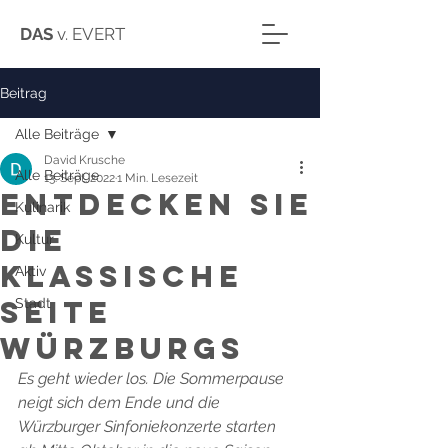
DAS
v. EVERT
Beitrag
Alle Beiträge
David Krusche
Alle Beiträge
13. Sept. 2022
1 Min. Lesezeit
Entdecken Sie
Kulinarik
die
Kultur
klassische
Aktiv
Seite
Stadt
Würzburgs
Es geht wieder los. Die Sommerpause 
neigt sich dem Ende und die 
Würzburger Sinfoniekonzerte starten 