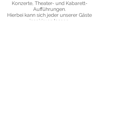
Konzerte, Theater- und Kabarett-
Aufführungen.
Hierbei kann sich jeder unserer Gäste
inspirieren lassen.
Werden auch Sie zum Würzburg-
Kenner:
Wer könnte besser als wir Würzburger
Ihren Aufenthalt zu einer bleibenden
Erinnerung in Ihrem Leben machen ?
Mehr erfahren
ENTDECKEN
Pflegen Sie Ihre Neugier.